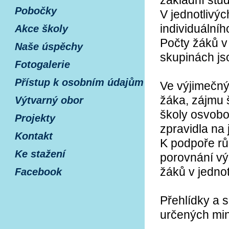
základní stu
Pobočky
V jednotlivý
individuální
Akce školy
Počty žáků v
Naše úspěchy
skupinách js
Fotogalerie
Přístup k osobním údajům
Ve výjimečný
žáka, zájmu 
Výtvarný obor
školy osvobo
Projekty
zpravidla na 
Kontakt
K podpoře rů
Ke stažení
porovnání vý
žáků v jedno
Facebook
Přehlídky a 
určených min